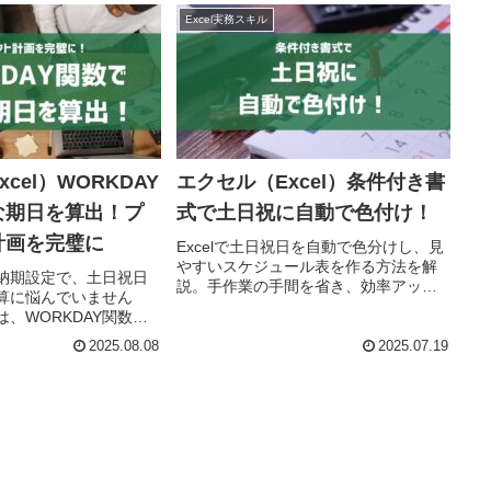
Excel実務スキル
cel）WORKDAY
エクセル（Excel）条件付き書
な期日を算出！プ
式で土日祝に自動で色付け！
計画を完璧に
Excelで土日祝日を自動で色分けし、見
やすいスケジュール表を作る方法を解
納期設定で、土日祝日
説。手作業の手間を省き、効率アッ
算に悩んでいません
プ！
、WORKDAY関数の
説。正確な日付計算
2025.08.08
2025.07.19
事を効率化します。