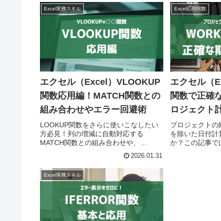
Excel実務スキル
Excel応用関数
エクセル（Excel）VLOOKUP
エクセル（Ex
関数応用編！MATCH関数との
関数で正確
組み合わせやエラー回避術
ロジェクト
LOOKUP関数をさらに使いこなしたい
プロジェクトの
方必見！列の増減に自動対応する
を除いた日付計
MATCH関数との組み合わせや、
か？この記事では
IFERROR関数でのエラー非表示設定、
使い方を徹底解
2026.01.31
複数条件での検索方法など、実務で即
で、あなたの仕
役立つ応用テクニックをステップバイ
Excel実務スキル
ステップで詳しく解説します。