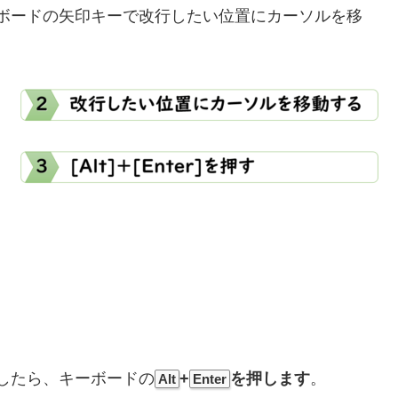
ボードの矢印キーで改行したい位置にカーソルを移
したら、キーボードの
+
を
押します
。
Alt
Enter