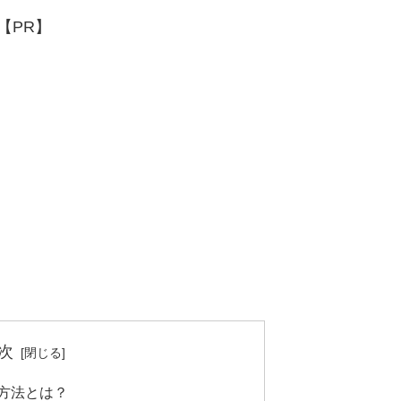
【PR】
次
方法とは？