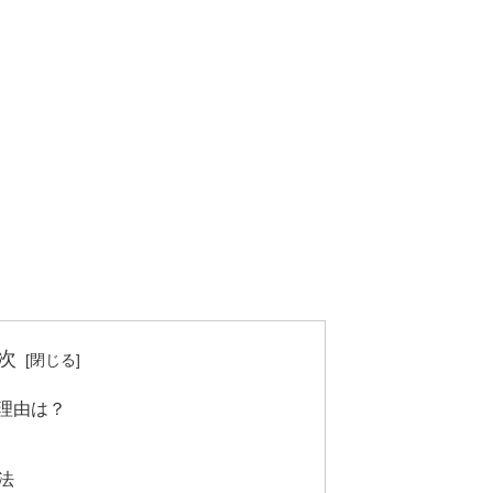
次
理由は？
法