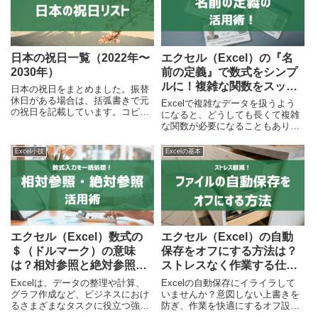
使いこなしましょう。
日本の祝日一覧（2022年〜
エクセル（Excel）の『名
2030年）
前の定義』で数式をシンプ
ルに！複雑な関数をスッキ
日本の祝日をまとめました。振替
リ整理する方法
休日がある場合は、括弧書きで元
Excelで複雑なデータを扱うよう
の祝日を記載しています。コピー
になると、どうしても長くて複雑
してExcel等に貼り付けることも
な関数が必要になることもありま
可能です。
すよね。そこでおすすめしたいの
が、「名前の定義」という機能で
Excel小技
Excelの基本
す。この機能を使えば、数式が簡
潔になり、理解しやすくなるだけ
でなく、作業効率も向上します。
具体的な方法を紹介しますので、
ぜひ参考にしてください。
エクセル（Excel）数式の
エクセル（Excel）の自動
＄（ドルマーク）の意味
保存をオフにする方法は？
は？相対参照と絶対参照を
ストレスなく作業する仕事
解説！
術
Excelは、データの整理や計算、
Excelの自動保存にイライラして
グラフ作成など、ビジネスにおけ
いませんか？意図しない上書きを
るさまざまなタスクに役立つ強力
防ぎ、作業を快適にするオフ設定
なツールですが、その効果的な使
を徹底解説！