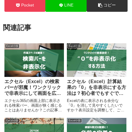
Pocket
LINE
コピー
関連記事
Excel小技
Excel小技
エクセル（Excel）の検索
エクセル（Excel）計算結
バーが邪魔！ワンクリック
果の「0」を非表示にする方
で非表示にして画面を広く
法は？初心者でもすぐでき
使う方法
る！
エクセル365の画面上部に表示さ
​Excelの表に表示される余分な
れる検索バー、画面が狭く感じる
「0」を消して見やすくしたいで
ことはありませんか？この記事で
すか？表示設定を調整して、ごち
は、邪魔な検索バーをワンクリッ
ゃごちゃした表を一瞬でスッキリ
クで非表示にする簡単な方法を解
させる方法を解説します。
Excel小技
Excel小技
説します。作業画面をスッキリさ
せて、もっと効率的にエクセルを